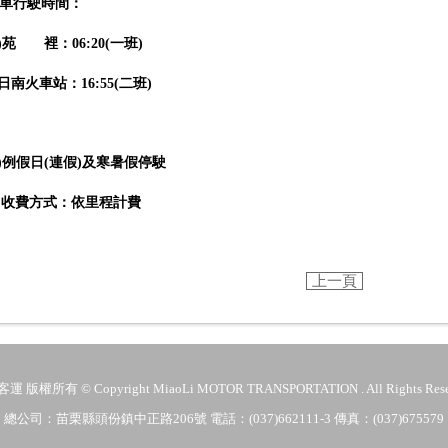
車行駛時間：
)
苑
裡：
06:20(
一班
)
日南火車站：
16:55(
二班
)
)
例假日
(
連假
)
及寒暑假停駛
收費方式：依里程計費
上一頁
 版權所有 © Copyright MiaoLi MOTOR TRANSPORTATION . All Rights Rese
總公司：苗栗縣頭份鎮中正路206號 電話：(037)662111-3 傳真：(037)675579