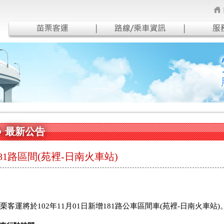
最新公告
181路區間(苑裡-日南火車站)
栗客運將於102年11月01日新增181路公車區間車(苑裡-日南火車站)