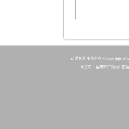
苗栗客運 版權所有 © Copyright MiaoLi
總公司：苗栗縣頭份鎮中正路206號 