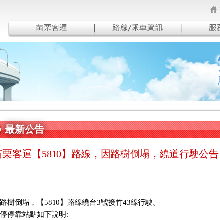
最新公告
苗栗客運【5810】路線，因路樹倒塌，繞道行駛公告
路樹倒塌，【5810】路線繞台3號接竹43線行駛。
停停靠站點如下說明: