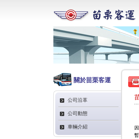
關於苗栗客運
公司沿革
公司動態
車輛介紹
因
暫