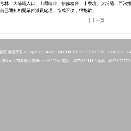
芎林、大埔壩入口、山灣咖啡、信修精舍、十寮坑、大埔壩、西河
前已通知相關單位派員處理，造成不便，很抱歉。
上一頁
 版權所有 © Copyright MiaoLi MOTOR TRANSPORTATION . All Rights Rese
總公司：苗栗縣頭份鎮中正路206號 電話：(037)662111-3 傳真：(037)675579