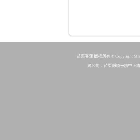
苗栗客運 版權所有 © Copyright MiaoLi
總公司：苗栗縣頭份鎮中正路206號 