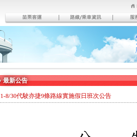
最新公告
7/1-8/30代駛亦捷9條路線實施假日班次公告