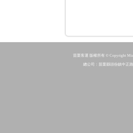
苗栗客運 版權所有 © Copyright MiaoLi
總公司：苗栗縣頭份鎮中正路206號 