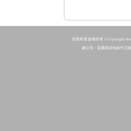
苗栗客運 版權所有 © Copyright MiaoLi
總公司：苗栗縣頭份鎮中正路206號 