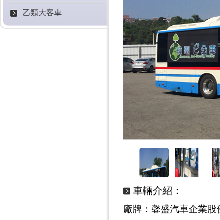
乙類大客車
車輛介紹：
廠牌
：
馨盛汽車企業股