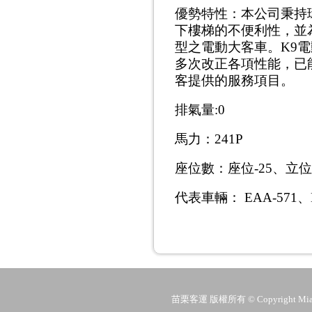
優勢特性
：
本公司秉持
下樓梯的不便利性，並
型之電動大客車。
K9
電
多次改正各項性能，已
客提供的服務項目。
排氣量
:0
馬力
：
241P
座位數
：
座位
-25
、立位
代表車輛
：
EAA-571
、
苗栗客運 版權所有 © Copyright MiaoLi